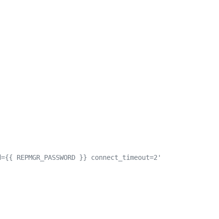
{ REPMGR_PASSWORD }} connect_timeout=2'