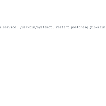
n.service, /usr/bin/systemctl restart postgresql@16-main