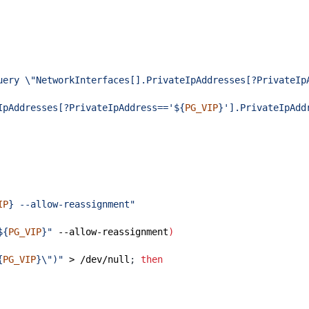
uery \"NetworkInterfaces[].PrivateIpAddresses[?PrivateIp
IpAddresses[?PrivateIpAddress=='
${
PG_VIP
}
'].PrivateIpAdd
IP
}
 --allow-reassignment"
${
PG_VIP
}
"
 --allow-reassignment
)
{
PG_VIP
}
\")"
 > /dev/null
;
then