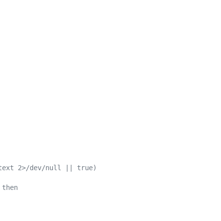
text 2>/dev/null || true)
 then