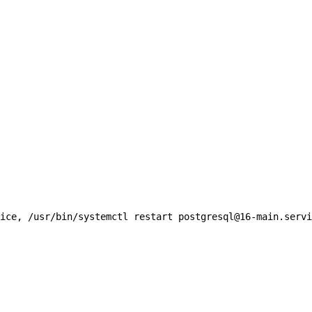
ice, /usr/bin/systemctl restart postgresql@16-main.servi