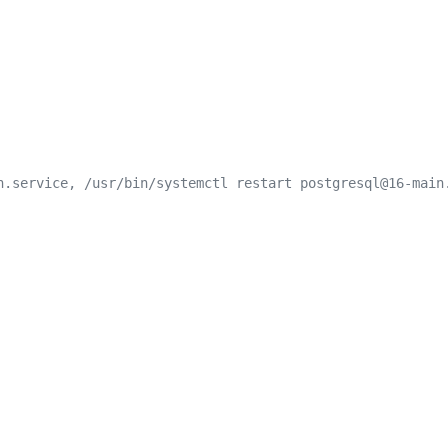
n.service, /usr/bin/systemctl restart postgresql@16-main