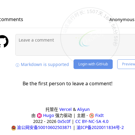
站点运行时长: 1507天 16时 57分 0秒
comments
Anonymous
Login with GitHub
Previe
Markdown is supported
Be the first person to leave a comment!
托管在
Vercel
&
Aliyun
由
Hugo
强力驱动 | 主题 -
FixIt
2022 - 2026
0x5c0f
CC BY-NC-SA 4.0
渝公网安备50010602503871
渝ICP备2020011834号-2