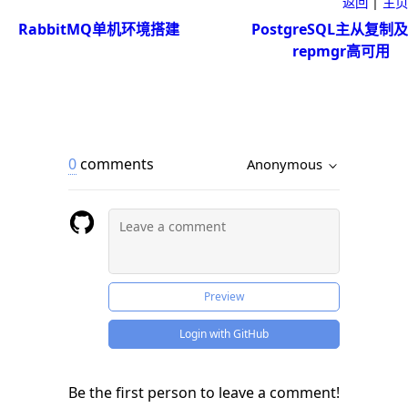
返回
|
主页
RabbitMQ单机环境搭建
PostgreSQL主从复制及
repmgr高可用
0
comments
Anonymous
Preview
Login with GitHub
Be the first person to leave a comment!