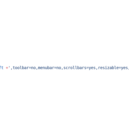
ft
+
',toolbar=no,menubar=no,scrollbars=yes,resizable=yes