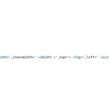
idth
+
',innerWidth='
+
iWidth
+
',top='
+
iTop
+
',left='
+
iLe