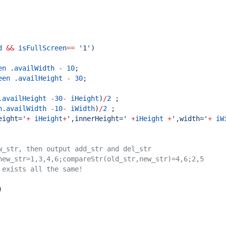
d
&&
isFullScreen
==
'1'
)
en
.
availWidth
-
10
;
een
.
availHeight
-
30
;
.
availHeight
-
30
-
iHeight
)
/
2
;
n
.
availWidth
-
10
-
iWidth
)
/
2
;
eight='
+
iHeight
+
',innerHeight='
+
iHeight
+
',width='
+
iW
)