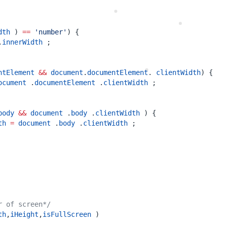
dth
)
==
'number'
)
{
.
innerWidth
;
ntElement
&&
document
.
documentElement
.
clientWidth
)
{
ocument
.
documentElement
.
clientWidth
;
body
&&
document
.
body
.
clientWidth
)
{
th
=
document
.
body
.
clientWidth
;
r of screen*/
th
,
iHeight
,
isFullScreen
)