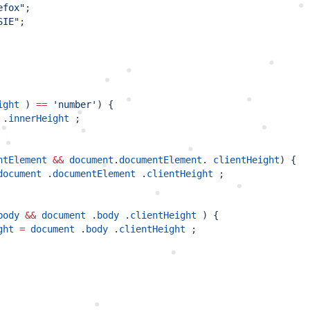
efox"
;
SIE"
;
ight
)
==
'number'
)
{
.
innerHeight
;
ntElement
&&
document
.
documentElement
.
clientHeight
)
{
document
.
documentElement
.
clientHeight
;
body
&&
document
.
body
.
clientHeight
)
{
ght
=
document
.
body
.
clientHeight
;