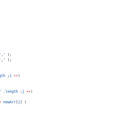
','
);
','
);
gth
;
i
++
)
r
.
length
;
j
++
)
=
newArr
[
j
]
)