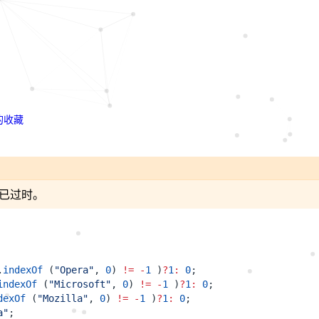
的收藏
能已过时。
.
indexOf
(
"Opera"
,
0
)
!=
-
1
)
?
1
:
0
;
indexOf
(
"Microsoft"
,
0
)
!=
-
1
)
?
1
:
0
;
dexOf
(
"Mozilla"
,
0
)
!=
-
1
)
?
1
:
0
;
a"
;